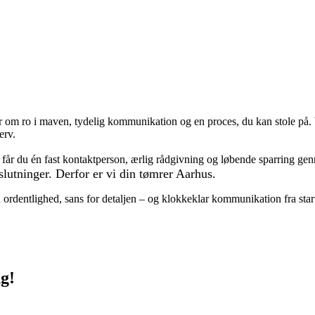
m ro i maven, tydelig kommunikation og en proces, du kan stole på. Vi
erv.
 får du én fast kontaktperson, ærlig rådgivning og løbende sparring genn
eslutninger. Derfor er vi din tømrer Aarhus.
rdentlighed, sans for detaljen – og klokkeklar kommunikation fra start t
ng!