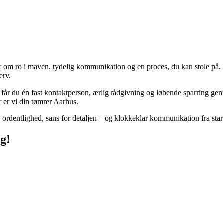
m ro i maven, tydelig kommunikation og en proces, du kan stole på. Vi
erv.
 får du én fast kontaktperson, ærlig rådgivning og løbende sparring genne
r er vi din tømrer Aarhus.
rdentlighed, sans for detaljen – og klokkeklar kommunikation fra start t
ng!